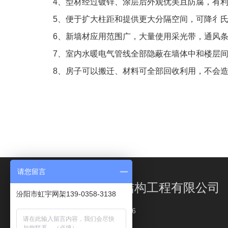
4、型材经过镀锌、涂层后外观优美且防腐，有
5、便于扩大柱距和提供更大分隔空间，可降彳氏
6、新墙材应用范围广，大量使用采光带，通风
7、室内水暖电气管线全部隐蔽在墙体中和楼层
8、房子可以搬迁、材料可全部回收利用，不会
请您留言
汾阳市虹宇网架结构工程有限公司
汾阳市虹宇网架139-0358-3138
电话：0358-3331555/3333366
传真：0358-3331555